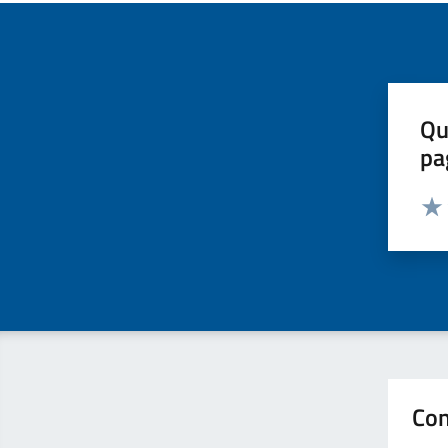
Qu
pa
Valut
Valu
Con