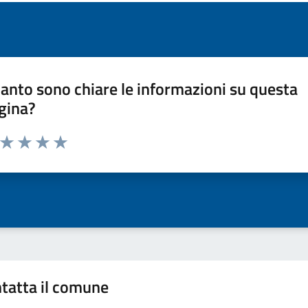
anto sono chiare le informazioni su questa
gina?
a da 1 a 5 stelle la pagina
ta 1 stelle su 5
Valuta 2 stelle su 5
Valuta 3 stelle su 5
Valuta 4 stelle su 5
Valuta 5 stelle su 5
tatta il comune