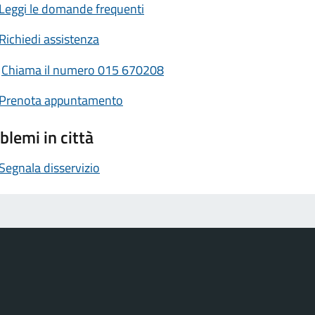
Leggi le domande frequenti
Richiedi assistenza
Chiama il numero 015 670208
Prenota appuntamento
blemi in città
Segnala disservizio