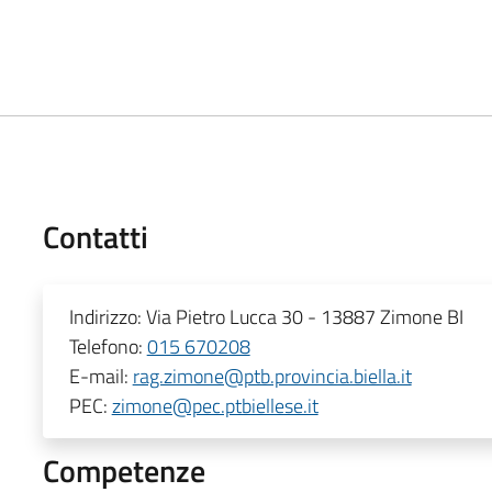
Contatti
Indirizzo:
Via Pietro Lucca 30 - 13887 Zimone BI
Telefono:
015 670208
E-mail:
rag.zimone@ptb.provincia.biella.it
PEC:
zimone@pec.ptbiellese.it
Competenze