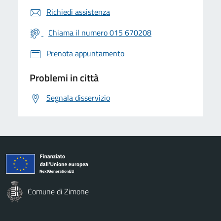
Richiedi assistenza
Chiama il numero 015 670208
Prenota appuntamento
Problemi in città
Segnala disservizio
Comune di Zimone